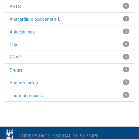
ABTS
1
Anacardium occidentale L.
1
Antocianinas
1
Caju
1
FRAP
1
Frutas
1
Phenolic acids
1
Thermal process
1
UNIVERSIDADE FEDERAL DE SERGIPE