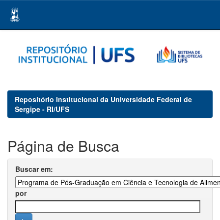
Skip
navigation
Repositório Institucional da Universidade Federal de
Sergipe - RI/UFS
Página de Busca
Buscar em:
por