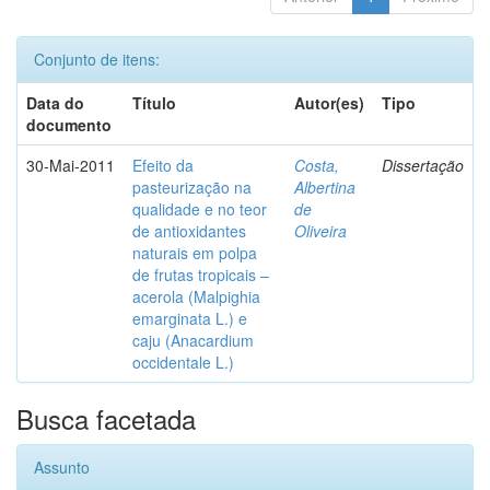
Conjunto de itens:
Data do
Título
Autor(es)
Tipo
documento
30-Mai-2011
Efeito da
Costa,
Dissertação
pasteurização na
Albertina
qualidade e no teor
de
de antioxidantes
Oliveira
naturais em polpa
de frutas tropicais –
acerola (Malpighia
emarginata L.) e
caju (Anacardium
occidentale L.)
Busca facetada
Assunto