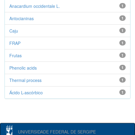
Anacardium occidentale L.
1
Antocianinas
1
Caju
1
FRAP
1
Frutas
1
Phenolic acids
1
Thermal process
1
Ácido L-ascórbico
1
UNIVERSIDADE FEDERAL DE SERGIPE