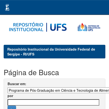
Skip
navigation
Repositório Institucional da Universidade Federal de
Sergipe - RI/UFS
Página de Busca
Buscar em:
por