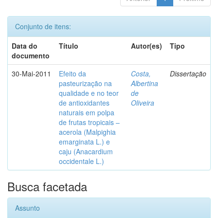
Conjunto de itens:
Data do
Título
Autor(es)
Tipo
documento
30-Mai-2011
Efeito da
Costa,
Dissertação
pasteurização na
Albertina
qualidade e no teor
de
de antioxidantes
Oliveira
naturais em polpa
de frutas tropicais –
acerola (Malpighia
emarginata L.) e
caju (Anacardium
occidentale L.)
Busca facetada
Assunto