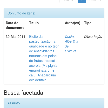
Conjunto de itens:
Data do
Título
Autor(es)
Tipo
documento
30-Mai-2011
Efeito da
Costa,
Dissertação
pasteurização na
Albertina
qualidade e no teor
de
de antioxidantes
Oliveira
naturais em polpa
de frutas tropicais –
acerola (Malpighia
emarginata L.) e
caju (Anacardium
occidentale L.)
Busca facetada
Assunto