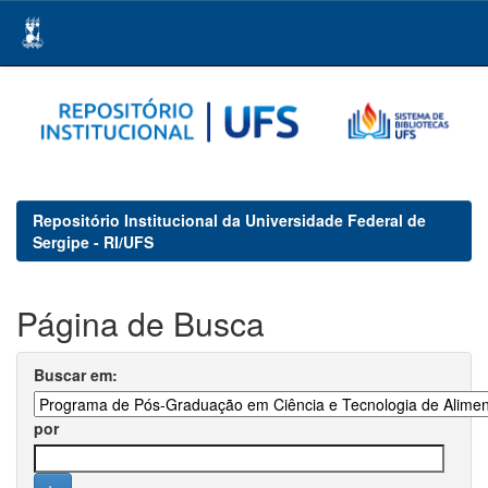
Skip
navigation
Repositório Institucional da Universidade Federal de
Sergipe - RI/UFS
Página de Busca
Buscar em:
por