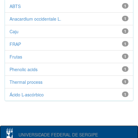
ABTS
1
Anacardium occidentale L.
1
Caju
1
FRAP
1
Frutas
1
Phenolic acids
1
Thermal process
1
Ácido L-ascórbico
1
UNIVERSIDADE FEDERAL DE SERGIPE