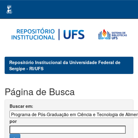
Skip
navigation
Repositório Institucional da Universidade Federal de
Sergipe - RI/UFS
Página de Busca
Buscar em:
por