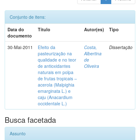
Conjunto de itens:
Data do
Título
Autor(es)
Tipo
documento
30-Mai-2011
Efeito da
Costa,
Dissertação
pasteurização na
Albertina
qualidade e no teor
de
de antioxidantes
Oliveira
naturais em polpa
de frutas tropicais –
acerola (Malpighia
emarginata L.) e
caju (Anacardium
occidentale L.)
Busca facetada
Assunto