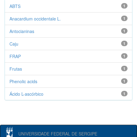
ABTS
1
Anacardium occidentale L.
1
Antocianinas
1
Caju
1
FRAP
1
Frutas
1
Phenolic acids
1
Ácido L-ascórbico
1
UNIVERSIDADE FEDERAL DE SERGIPE