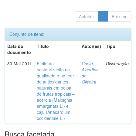
Anterior
1
Próximo
Conjunto de itens:
Data do
Título
Autor(es)
Tipo
documento
30-Mai-2011
Efeito da
Costa,
Dissertação
pasteurização na
Albertina
qualidade e no teor
de
de antioxidantes
Oliveira
naturais em polpa
de frutas tropicais –
acerola (Malpighia
emarginata L.) e
caju (Anacardium
occidentale L.)
Busca facetada