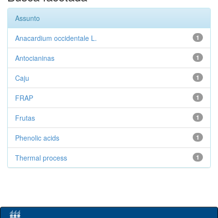
Assunto
Anacardium occidentale L.
1
Antocianinas
1
Caju
1
FRAP
1
Frutas
1
Phenolic acids
1
Thermal process
1