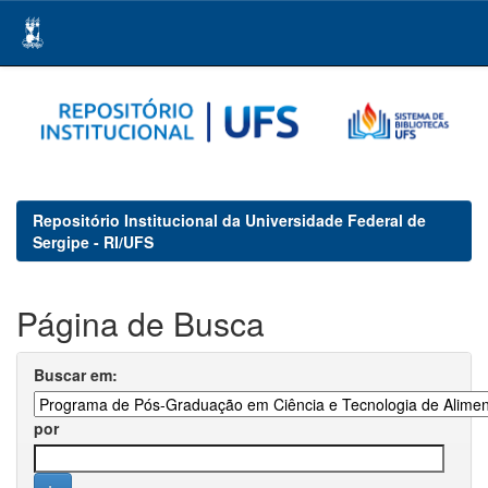
Skip
navigation
Repositório Institucional da Universidade Federal de
Sergipe - RI/UFS
Página de Busca
Buscar em:
por