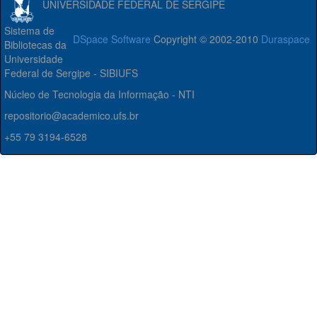
UNIVERSIDADE FEDERAL DE SERGIPE
Sistema de
DSpace Software
Copyright © 2002-2010
Duraspace
Bibliotecas da
Universidade
Federal de Sergipe - SIBIUFS
Núcleo de Tecnologia da Informação - NTI
repositorio@academico.ufs.br
+55 79 3194-6528