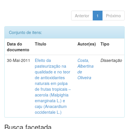
Anterior
1
Próximo
Conjunto de itens:
Data do
Título
Autor(es)
Tipo
documento
30-Mai-2011
Efeito da
Costa,
Dissertação
pasteurização na
Albertina
qualidade e no teor
de
de antioxidantes
Oliveira
naturais em polpa
de frutas tropicais –
acerola (Malpighia
emarginata L.) e
caju (Anacardium
occidentale L.)
Busca facetada