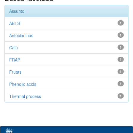
Assunto
ABTS
1
Antocianinas
1
Caju
1
FRAP
1
Frutas
1
Phenolic acids
1
Thermal process
1