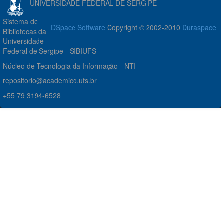
UNIVERSIDADE FEDERAL DE SERGIPE
Sistema de
DSpace Software
Copyright © 2002-2010
Duraspace
Bibliotecas da
Universidade
Federal de Sergipe - SIBIUFS
Núcleo de Tecnologia da Informação - NTI
repositorio@academico.ufs.br
+55 79 3194-6528