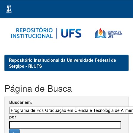
Skip
navigation
Repositório Institucional da Universidade Federal de
Sergipe - RI/UFS
Página de Busca
Buscar em:
por