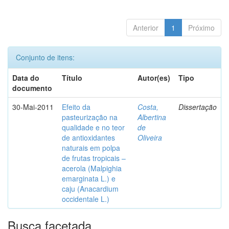
Anterior
1
Próximo
Conjunto de itens:
Data do
Título
Autor(es)
Tipo
documento
30-Mai-2011
Efeito da
Costa,
Dissertação
pasteurização na
Albertina
qualidade e no teor
de
de antioxidantes
Oliveira
naturais em polpa
de frutas tropicais –
acerola (Malpighia
emarginata L.) e
caju (Anacardium
occidentale L.)
Busca facetada