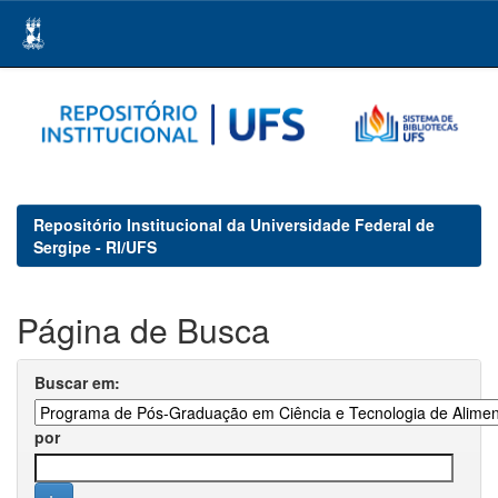
Skip
navigation
Repositório Institucional da Universidade Federal de
Sergipe - RI/UFS
Página de Busca
Buscar em:
por