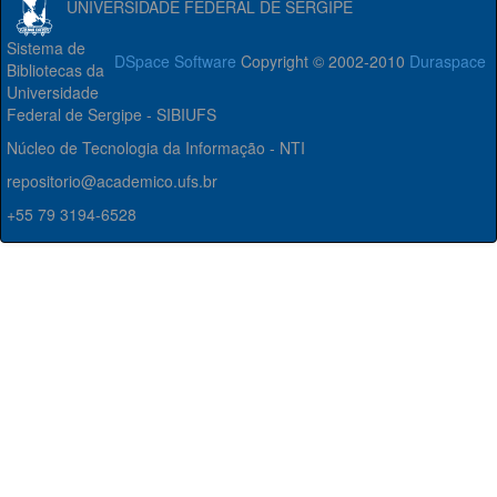
UNIVERSIDADE FEDERAL DE SERGIPE
Sistema de
DSpace Software
Copyright © 2002-2010
Duraspace
Bibliotecas da
Universidade
Federal de Sergipe - SIBIUFS
Núcleo de Tecnologia da Informação - NTI
repositorio@academico.ufs.br
+55 79 3194-6528