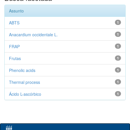
Assunto
ABTS
1
Anacardium occidentale L.
1
FRAP
1
Frutas
1
Phenolic acids
1
Thermal process
1
Ácido L-ascórbico
1