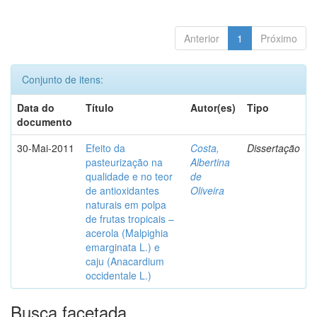
Anterior
1
Próximo
Conjunto de itens:
Data do
Título
Autor(es)
Tipo
documento
30-Mai-2011
Efeito da
Costa,
Dissertação
pasteurização na
Albertina
qualidade e no teor
de
de antioxidantes
Oliveira
naturais em polpa
de frutas tropicais –
acerola (Malpighia
emarginata L.) e
caju (Anacardium
occidentale L.)
Busca facetada