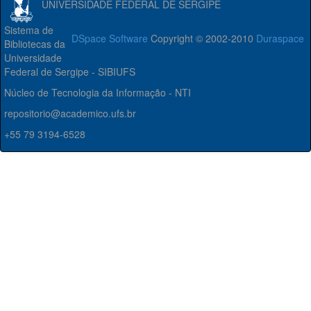
UNIVERSIDADE FEDERAL DE SERGIPE
Sistema de
DSpace Software
Copyright © 2002-2010
Duraspace
Bibliotecas da
Universidade
Federal de Sergipe - SIBIUFS
Núcleo de Tecnologia da Informação - NTI
repositorio@academico.ufs.br
+55 79 3194-6528