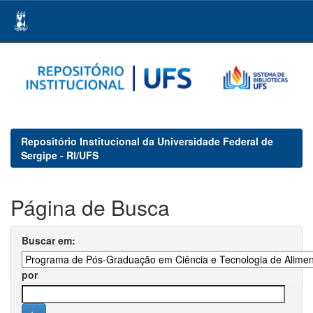
Skip
navigation
Repositório Institucional da Universidade Federal de
Sergipe - RI/UFS
Página de Busca
Buscar em:
por