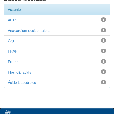
Assunto
ABTS
1
Anacardium occidentale L.
1
Caju
1
FRAP
1
Frutas
1
Phenolic acids
1
Ácido L-ascórbico
1