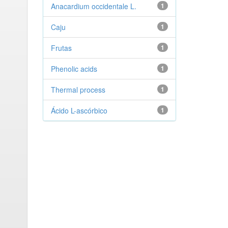
Anacardium occidentale L.
1
Caju
1
Frutas
1
Phenolic acids
1
Thermal process
1
Ácido L-ascórbico
1