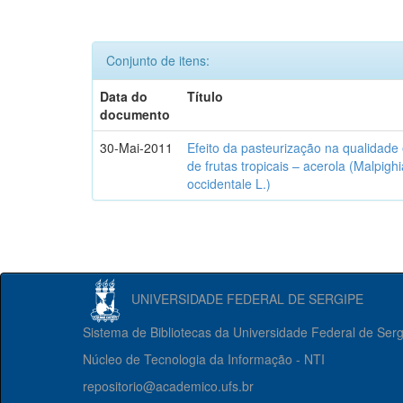
Conjunto de itens:
Data do
Título
documento
30-Mai-2011
Efeito da pasteurização na qualidade 
de frutas tropicais – acerola (Malpig
occidentale L.)
UNIVERSIDADE FEDERAL DE SERGIPE
Sistema de Bibliotecas da Universidade Federal de Ser
Núcleo de Tecnologia da Informação - NTI
repositorio@academico.ufs.br