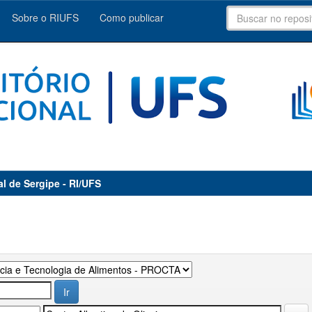
Sobre o RIUFS
Como publicar
al de Sergipe - RI/UFS