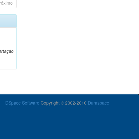
róximo
o
ertação
DSpace Software
Copyright © 2002-2010
Duraspace