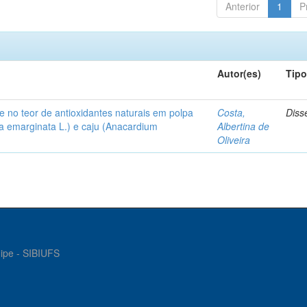
Anterior
1
P
Autor(es)
Tip
e no teor de antioxidantes naturais em polpa
Costa,
Diss
hia emarginata L.) e caju (Anacardium
Albertina de
Oliveira
gipe - SIBIUFS