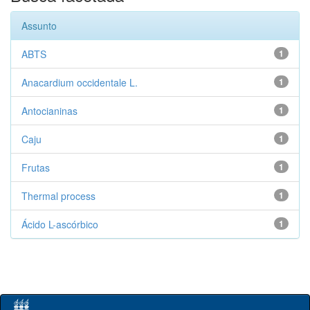
Assunto
ABTS
1
Anacardium occidentale L.
1
Antocianinas
1
Caju
1
Frutas
1
Thermal process
1
Ácido L-ascórbico
1