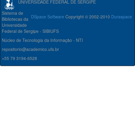
UNIVERSIDADE FEDERAL DE SERGIPE
Sistema de
DSpace Software
Copyright © 2002-2010
Duraspace
Bibliotecas da
Universidade
Federal de Sergipe - SIBIUFS
Núcleo de Tecnologia da Informação - NTI
repositorio@academico.ufs.br
+55 79 3194-6528