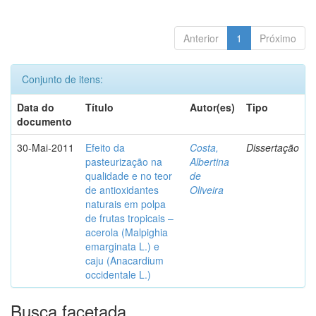
Anterior
1
Próximo
Conjunto de itens:
Data do
Título
Autor(es)
Tipo
documento
30-Mai-2011
Efeito da
Costa,
Dissertação
pasteurização na
Albertina
qualidade e no teor
de
de antioxidantes
Oliveira
naturais em polpa
de frutas tropicais –
acerola (Malpighia
emarginata L.) e
caju (Anacardium
occidentale L.)
Busca facetada