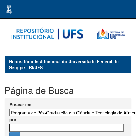
Skip
navigation
Repositório Institucional da Universidade Federal de
Sergipe - RI/UFS
Página de Busca
Buscar em:
por