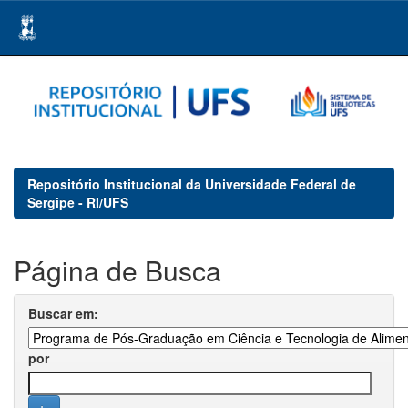
Skip
navigation
Repositório Institucional da Universidade Federal de
Sergipe - RI/UFS
Página de Busca
Buscar em:
por