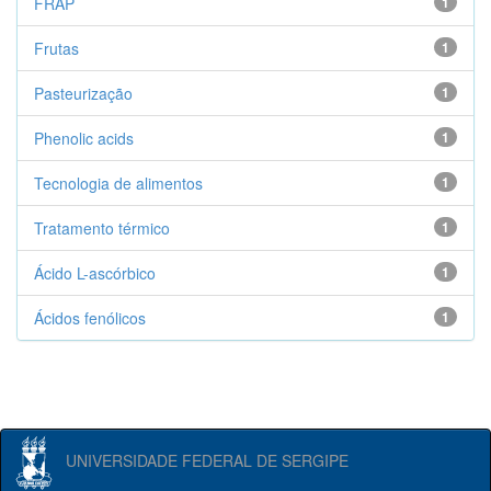
FRAP
1
Frutas
1
Pasteurização
1
Phenolic acids
1
Tecnologia de alimentos
1
Tratamento térmico
1
Ácido L-ascórbico
1
Ácidos fenólicos
1
UNIVERSIDADE FEDERAL DE SERGIPE