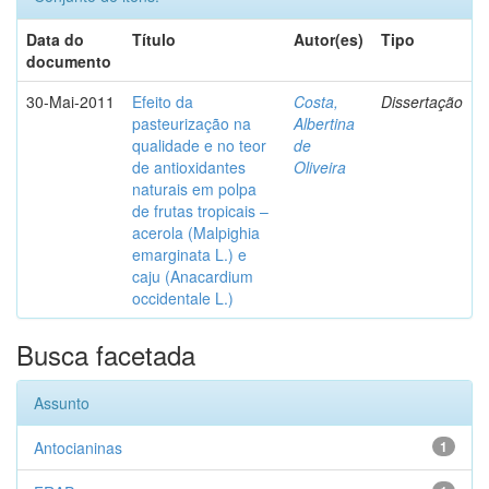
Data do
Título
Autor(es)
Tipo
documento
30-Mai-2011
Efeito da
Costa,
Dissertação
pasteurização na
Albertina
qualidade e no teor
de
de antioxidantes
Oliveira
naturais em polpa
de frutas tropicais –
acerola (Malpighia
emarginata L.) e
caju (Anacardium
occidentale L.)
Busca facetada
Assunto
Antocianinas
1