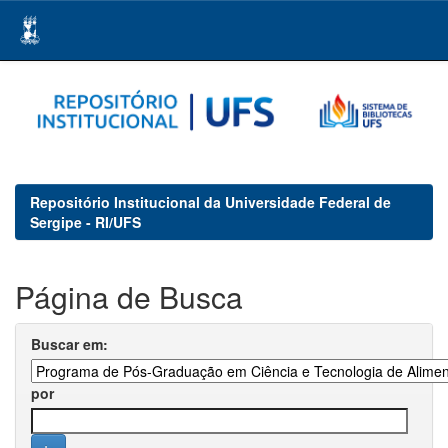
Skip
navigation
Repositório Institucional da Universidade Federal de
Sergipe - RI/UFS
Página de Busca
Buscar em:
por