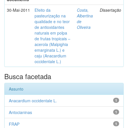
30-Mai-2011
Efeito da
Costa,
Dissertação
pasteurização na
Albertina
qualidade e no teor
de
de antioxidantes
Oliveira
naturais em polpa
de frutas tropicais –
acerola (Malpighia
emarginata L.) e
caju (Anacardium
occidentale L.)
Busca facetada
Assunto
Anacardium occidentale L.
1
Antocianinas
1
FRAP
1