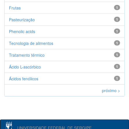
Frutas
1
Pasteurização
1
Phenolic acids
1
Tecnologia de alimentos
1
Tratamento térmico
1
Ácido L-ascórbico
1
Ácidos fenólicos
1
próximo >
UNIVERSIDADE FEDERAL DE SERGIPE