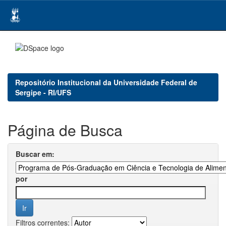
Skip
navigation
Repositório Institucional da Universidade Federal de
Sergipe - RI/UFS
Página de Busca
Buscar em:
por
Filtros correntes: