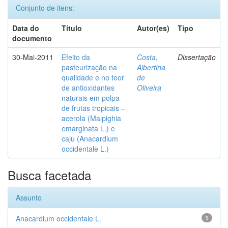
Conjunto de itens:
Data do
Título
Autor(es)
Tipo
documento
30-Mai-2011
Efeito da
Costa,
Dissertação
pasteurização na
Albertina
qualidade e no teor
de
de antioxidantes
Oliveira
naturais em polpa
de frutas tropicais –
acerola (Malpighia
emarginata L.) e
caju (Anacardium
occidentale L.)
Busca facetada
Assunto
Anacardium occidentale L.
1