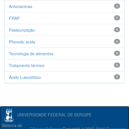
Antocianinas
1
FRAP
1
Pasteurização
1
Phenolic acids
1
Tecnologia de alimentos
1
Tratamento térmico
1
Ácido L-ascórbico
1
UNIVERSIDADE FEDERAL DE SERGIPE
Sistema de
DSpace Software
Copyright © 2002-2010
Duraspace