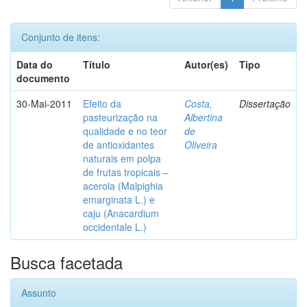
Conjunto de itens:
Data do
Título
Autor(es)
Tipo
documento
30-Mai-2011
Efeito da
Costa,
Dissertação
pasteurização na
Albertina
qualidade e no teor
de
de antioxidantes
Oliveira
naturais em polpa
de frutas tropicais –
acerola (Malpighia
emarginata L.) e
caju (Anacardium
occidentale L.)
Busca facetada
Assunto