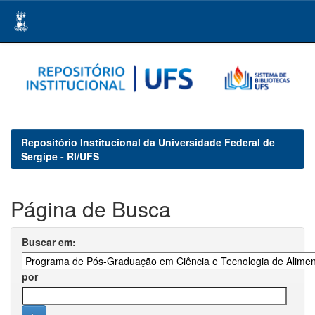
Skip
navigation
Repositório Institucional da Universidade Federal de
Sergipe - RI/UFS
Página de Busca
Buscar em:
por