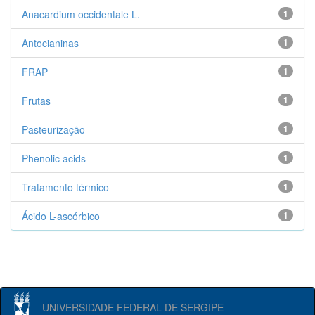
Anacardium occidentale L.
1
Antocianinas
1
FRAP
1
Frutas
1
Pasteurização
1
Phenolic acids
1
Tratamento térmico
1
Ácido L-ascórbico
1
UNIVERSIDADE FEDERAL DE SERGIPE