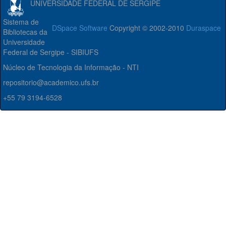
UNIVERSIDADE FEDERAL DE SERGIPE
Sistema de
DSpace Software
Copyright © 2002-2010
Duraspace
Bibliotecas da
Universidade
Federal de Sergipe - SIBIUFS
Núcleo de Tecnologia da Informação - NTI
repositorio@academico.ufs.br
+55 79 3194-6528