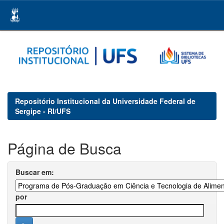
Skip
navigation
Repositório Institucional da Universidade Federal de
Sergipe - RI/UFS
Página de Busca
Buscar em:
por