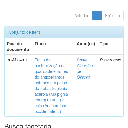
Anterior
1
Próximo
Conjunto de itens:
Data do
Título
Autor(es)
Tipo
documento
30-Mai-2011
Efeito da
Costa,
Dissertação
pasteurização na
Albertina
qualidade e no teor
de
de antioxidantes
Oliveira
naturais em polpa
de frutas tropicais –
acerola (Malpighia
emarginata L.) e
caju (Anacardium
occidentale L.)
Busca facetada