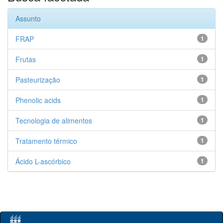
Assunto
FRAP
1
Frutas
1
Pasteurização
1
Phenolic acids
1
Tecnologia de alimentos
1
Tratamento térmico
1
Ácido L-ascórbico
1