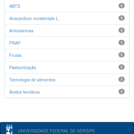
ABTS
1
Anacardium occidentale L.
1
Antocianinas
1
FRAP
1
Frutas
1
Pasteurização
1
Tecnologia de alimentos
1
Ácidos fenólicos
1
UNIVERSIDADE FEDERAL DE SERGIPE