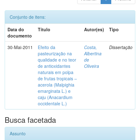
Conjunto de itens:
Data do
Título
Autor(es)
Tipo
documento
30-Mai-2011
Efeito da
Costa,
Dissertação
pasteurização na
Albertina
qualidade e no teor
de
de antioxidantes
Oliveira
naturais em polpa
de frutas tropicais –
acerola (Malpighia
emarginata L.) e
caju (Anacardium
occidentale L.)
Busca facetada
Assunto