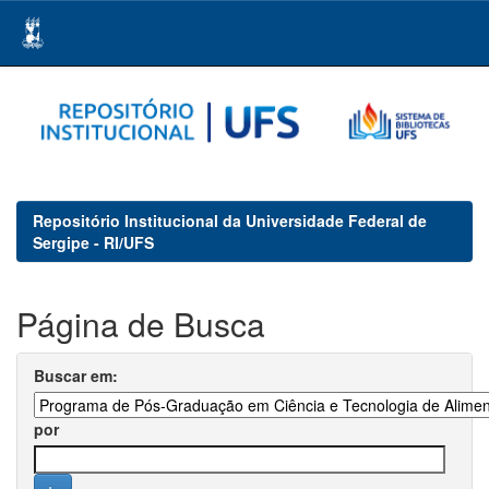
Skip
navigation
Repositório Institucional da Universidade Federal de
Sergipe - RI/UFS
Página de Busca
Buscar em:
por