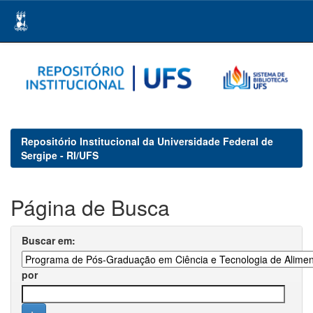
Skip
navigation
Repositório Institucional da Universidade Federal de
Sergipe - RI/UFS
Página de Busca
Buscar em:
por