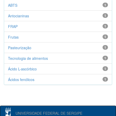
ABTS
1
Antocianinas
1
FRAP
1
Frutas
1
Pasteurização
1
Tecnologia de alimentos
1
Ácido L-ascórbico
1
Ácidos fenólicos
1
UNIVERSIDADE FEDERAL DE SERGIPE