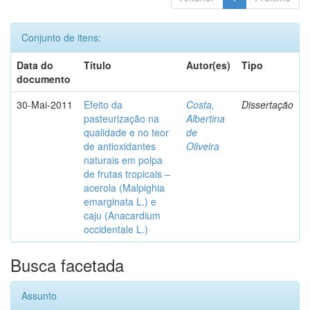
Conjunto de itens:
Data do
Título
Autor(es)
Tipo
documento
30-Mai-2011
Efeito da
Costa,
Dissertação
pasteurização na
Albertina
qualidade e no teor
de
de antioxidantes
Oliveira
naturais em polpa
de frutas tropicais –
acerola (Malpighia
emarginata L.) e
caju (Anacardium
occidentale L.)
Busca facetada
Assunto