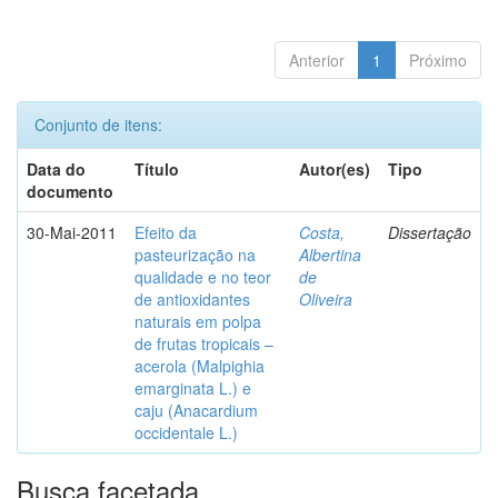
Anterior
1
Próximo
Conjunto de itens:
Data do
Título
Autor(es)
Tipo
documento
30-Mai-2011
Efeito da
Costa,
Dissertação
pasteurização na
Albertina
qualidade e no teor
de
de antioxidantes
Oliveira
naturais em polpa
de frutas tropicais –
acerola (Malpighia
emarginata L.) e
caju (Anacardium
occidentale L.)
Busca facetada