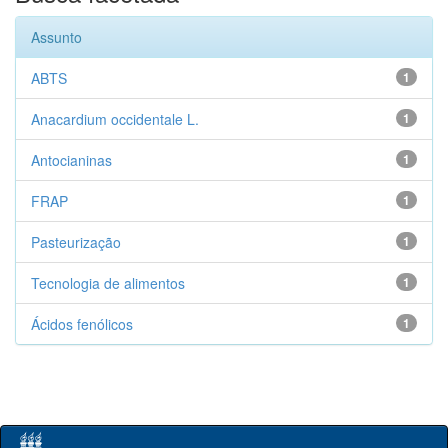
Assunto
ABTS
1
Anacardium occidentale L.
1
Antocianinas
1
FRAP
1
Pasteurização
1
Tecnologia de alimentos
1
Ácidos fenólicos
1