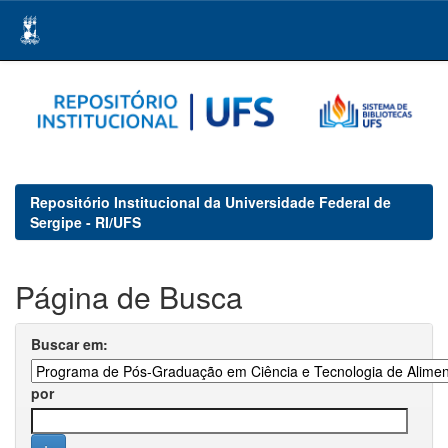
Skip
navigation
Repositório Institucional da Universidade Federal de
Sergipe - RI/UFS
Página de Busca
Buscar em:
por