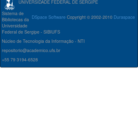
UNIVERSIDADE FEDERAL DE SERGIPE
Sistema de
DSpace Software
Copyright © 2002-2010
Duraspace
Bibliotecas da
Universidade
Federal de Sergipe - SIBIUFS
Núcleo de Tecnologia da Informação - NTI
repositorio@academico.ufs.br
+55 79 3194-6528