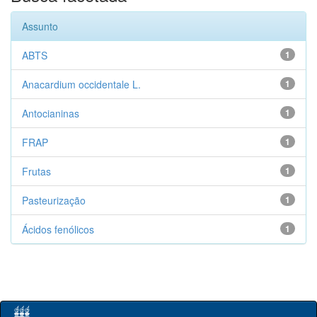
Assunto
ABTS
1
Anacardium occidentale L.
1
Antocianinas
1
FRAP
1
Frutas
1
Pasteurização
1
Ácidos fenólicos
1