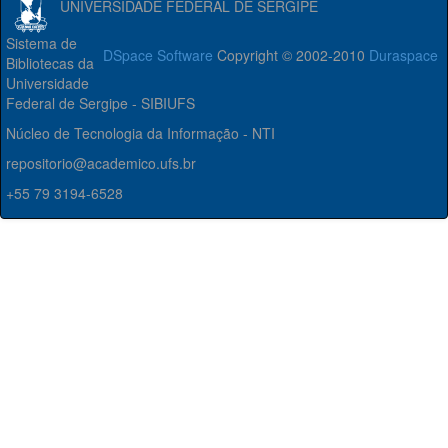
UNIVERSIDADE FEDERAL DE SERGIPE
Sistema de
DSpace Software
Copyright © 2002-2010
Duraspace
Bibliotecas da
Universidade
Federal de Sergipe - SIBIUFS
Núcleo de Tecnologia da Informação - NTI
repositorio@academico.ufs.br
+55 79 3194-6528