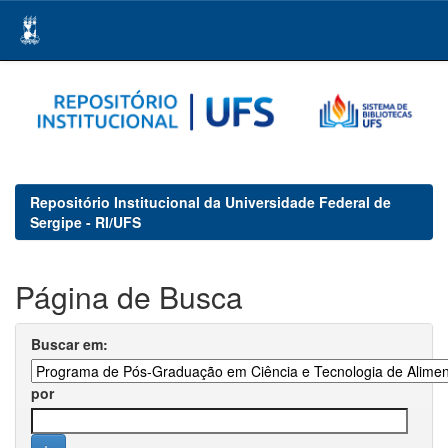
Skip
navigation
Repositório Institucional da Universidade Federal de
Sergipe - RI/UFS
Página de Busca
Buscar em:
por