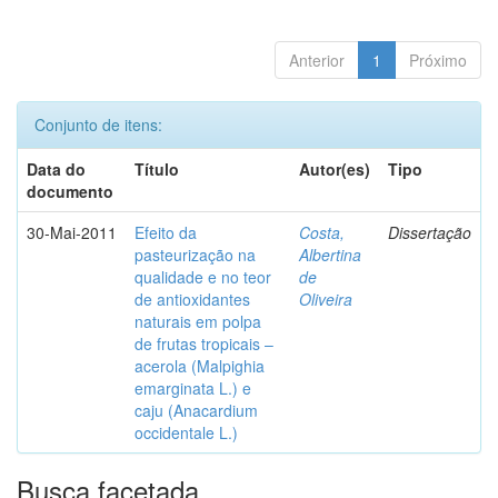
Anterior
1
Próximo
Conjunto de itens:
Data do
Título
Autor(es)
Tipo
documento
30-Mai-2011
Efeito da
Costa,
Dissertação
pasteurização na
Albertina
qualidade e no teor
de
de antioxidantes
Oliveira
naturais em polpa
de frutas tropicais –
acerola (Malpighia
emarginata L.) e
caju (Anacardium
occidentale L.)
Busca facetada