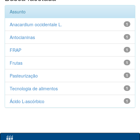
Assunto
Anacardium occidentale L.
1
Antocianinas
1
FRAP
1
Frutas
1
Pasteurização
1
Tecnologia de alimentos
1
Ácido L-ascórbico
1