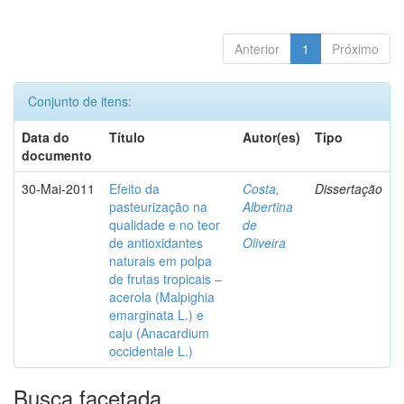
Anterior
1
Próximo
Conjunto de itens:
Data do
Título
Autor(es)
Tipo
documento
30-Mai-2011
Efeito da
Costa,
Dissertação
pasteurização na
Albertina
qualidade e no teor
de
de antioxidantes
Oliveira
naturais em polpa
de frutas tropicais –
acerola (Malpighia
emarginata L.) e
caju (Anacardium
occidentale L.)
Busca facetada