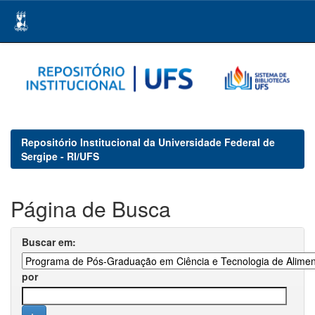
Skip
navigation
Repositório Institucional da Universidade Federal de
Sergipe - RI/UFS
Página de Busca
Buscar em:
por