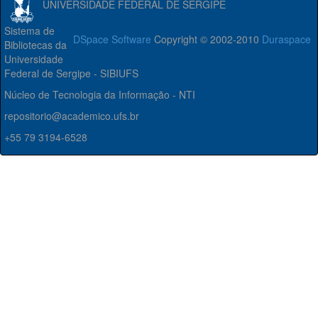
UNIVERSIDADE FEDERAL DE SERGIPE
Sistema de
DSpace Software
Copyright © 2002-2010
Duraspace
Bibliotecas da
Universidade
Federal de Sergipe - SIBIUFS
Núcleo de Tecnologia da Informação - NTI
repositorio@academico.ufs.br
+55 79 3194-6528