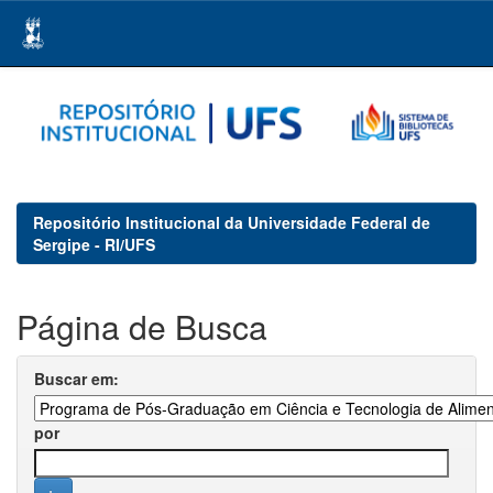
Skip
navigation
Repositório Institucional da Universidade Federal de
Sergipe - RI/UFS
Página de Busca
Buscar em:
por