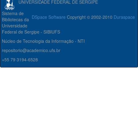
UNIVERSIDADE FEDERAL DE SERGIPE
Sistema de
DSpace Software
Copyright © 2002-2010
Duraspace
Bibliotecas da
Universidade
Federal de Sergipe - SIBIUFS
Núcleo de Tecnologia da Informação - NTI
repositorio@academico.ufs.br
+55 79 3194-6528