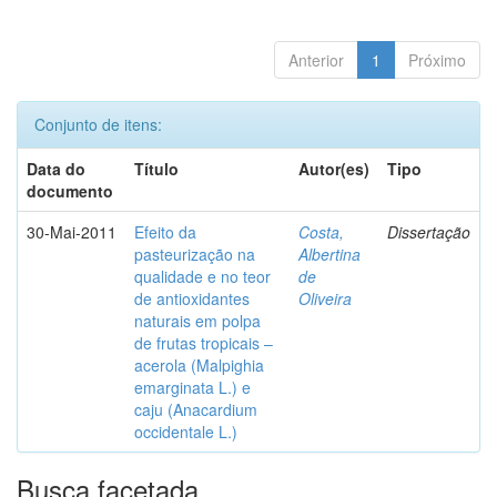
Anterior
1
Próximo
Conjunto de itens:
Data do
Título
Autor(es)
Tipo
documento
30-Mai-2011
Efeito da
Costa,
Dissertação
pasteurização na
Albertina
qualidade e no teor
de
de antioxidantes
Oliveira
naturais em polpa
de frutas tropicais –
acerola (Malpighia
emarginata L.) e
caju (Anacardium
occidentale L.)
Busca facetada