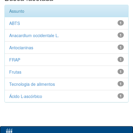
Assunto
ABTS
1
Anacardium occidentale L.
1
Antocianinas
1
FRAP
1
Frutas
1
Tecnologia de alimentos
1
Ácido L-ascórbico
1