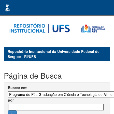
Skip
navigation
Repositório Institucional da Universidade Federal de
Sergipe - RI/UFS
Página de Busca
Buscar em:
por