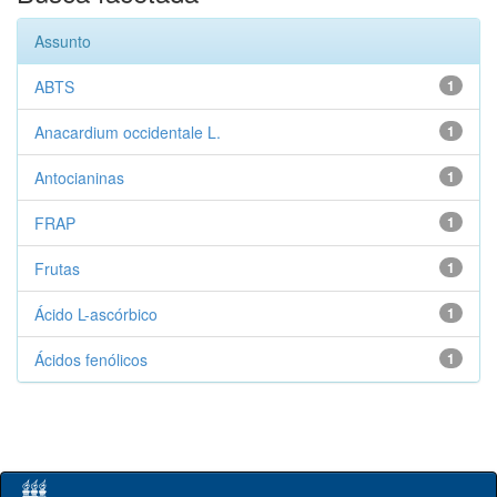
Assunto
ABTS
1
Anacardium occidentale L.
1
Antocianinas
1
FRAP
1
Frutas
1
Ácido L-ascórbico
1
Ácidos fenólicos
1