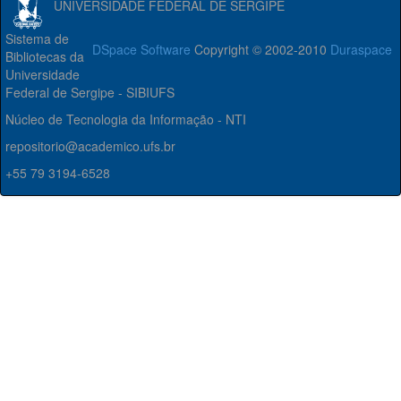
UNIVERSIDADE FEDERAL DE SERGIPE
Sistema de
DSpace Software
Copyright © 2002-2010
Duraspace
Bibliotecas da
Universidade
Federal de Sergipe - SIBIUFS
Núcleo de Tecnologia da Informação - NTI
repositorio@academico.ufs.br
+55 79 3194-6528