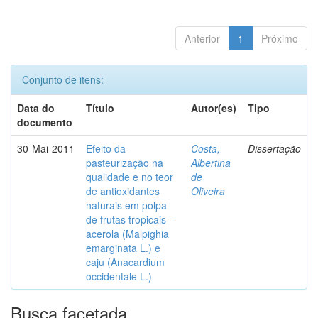
Anterior
1
Próximo
Conjunto de itens:
Data do
Título
Autor(es)
Tipo
documento
30-Mai-2011
Efeito da
Costa,
Dissertação
pasteurização na
Albertina
qualidade e no teor
de
de antioxidantes
Oliveira
naturais em polpa
de frutas tropicais –
acerola (Malpighia
emarginata L.) e
caju (Anacardium
occidentale L.)
Busca facetada