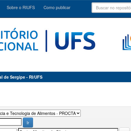
Sobre o RIUFS
Como publicar
al de Sergipe - RI/UFS