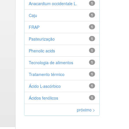
Anacardium occidentale L.
1
Caju
1
FRAP
1
Pasteurização
1
Phenolic acids
1
Tecnologia de alimentos
1
Tratamento térmico
1
Ácido L-ascórbico
1
Ácidos fenólicos
1
próximo >