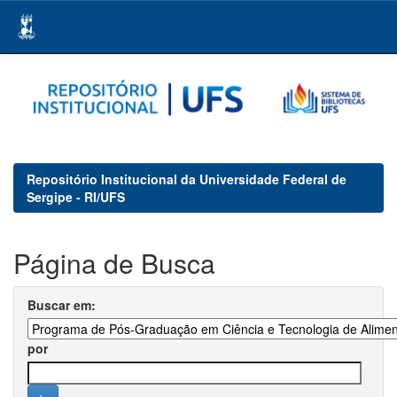
Skip
navigation
Repositório Institucional da Universidade Federal de
Sergipe - RI/UFS
Página de Busca
Buscar em:
por