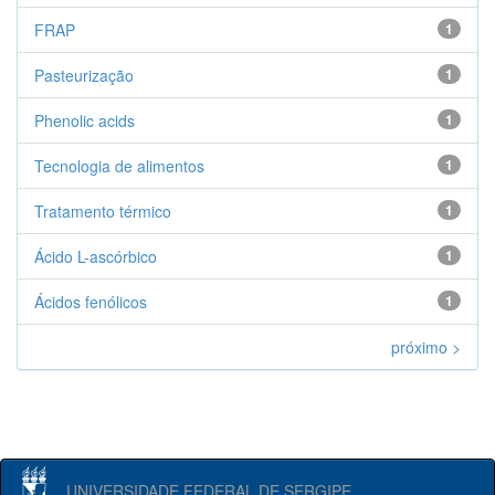
FRAP
1
Pasteurização
1
Phenolic acids
1
Tecnologia de alimentos
1
Tratamento térmico
1
Ácido L-ascórbico
1
Ácidos fenólicos
1
próximo >
UNIVERSIDADE FEDERAL DE SERGIPE