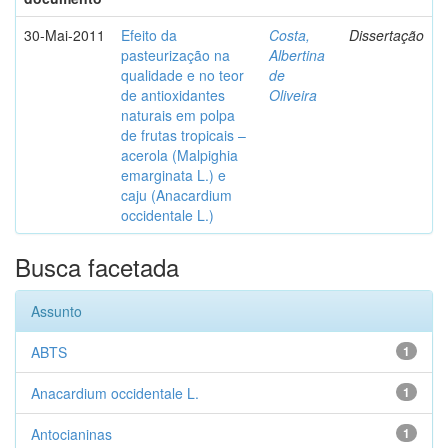
30-Mai-2011
Efeito da
Costa,
Dissertação
pasteurização na
Albertina
qualidade e no teor
de
de antioxidantes
Oliveira
naturais em polpa
de frutas tropicais –
acerola (Malpighia
emarginata L.) e
caju (Anacardium
occidentale L.)
Busca facetada
Assunto
ABTS
1
Anacardium occidentale L.
1
Antocianinas
1