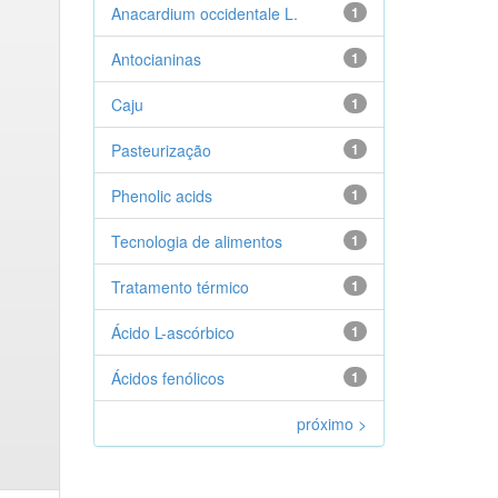
Anacardium occidentale L.
1
Antocianinas
1
Caju
1
Pasteurização
1
Phenolic acids
1
Tecnologia de alimentos
1
Tratamento térmico
1
Ácido L-ascórbico
1
Ácidos fenólicos
1
próximo >