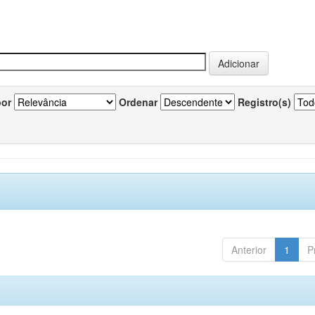
por
Ordenar
Registro(s)
Anterior
1
P