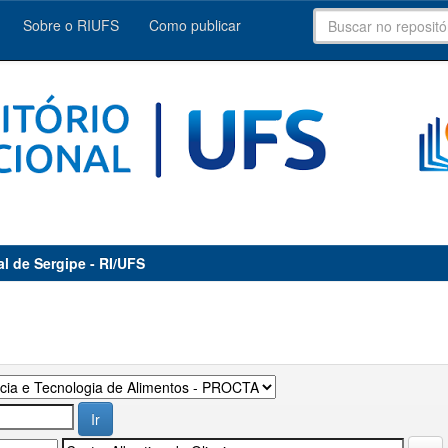
Sobre o RIUFS
Como publicar
al de Sergipe - RI/UFS