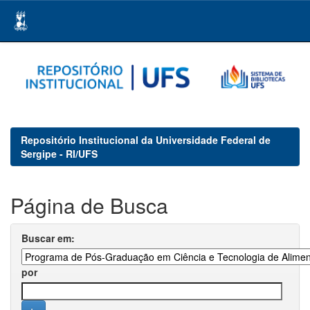
Skip
navigation
Repositório Institucional da Universidade Federal de
Sergipe - RI/UFS
Página de Busca
Buscar em:
por