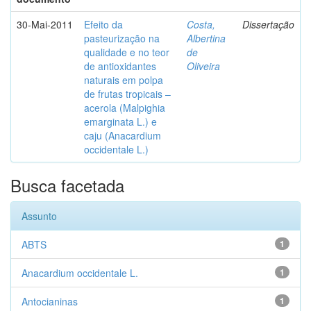
30-Mai-2011
Efeito da
Costa,
Dissertação
pasteurização na
Albertina
qualidade e no teor
de
de antioxidantes
Oliveira
naturais em polpa
de frutas tropicais –
acerola (Malpighia
emarginata L.) e
caju (Anacardium
occidentale L.)
Busca facetada
Assunto
ABTS
1
Anacardium occidentale L.
1
Antocianinas
1