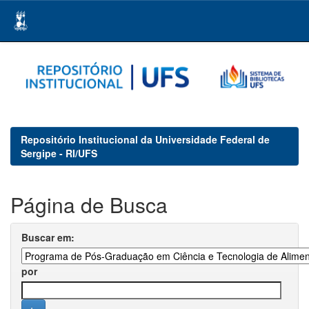
Skip
navigation
Repositório Institucional da Universidade Federal de
Sergipe - RI/UFS
Página de Busca
Buscar em:
por