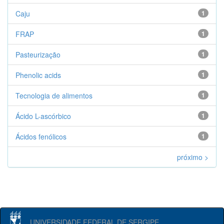
Caju
1
FRAP
1
Pasteurização
1
Phenolic acids
1
Tecnologia de alimentos
1
Ácido L-ascórbico
1
Ácidos fenólicos
1
próximo >
UNIVERSIDADE FEDERAL DE SERGIPE