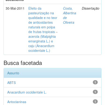
30-Mai-2011
Efeito da
Costa,
Dissertação
pasteurização na
Albertina
qualidade e no teor
de
de antioxidantes
Oliveira
naturais em polpa
de frutas tropicais –
acerola (Malpighia
emarginata L.) e
caju (Anacardium
occidentale L.)
Busca facetada
Assunto
ABTS
1
Anacardium occidentale L.
1
Antocianinas
1