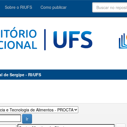
Sobre o RIUFS
Como publicar
al de Sergipe - RI/UFS