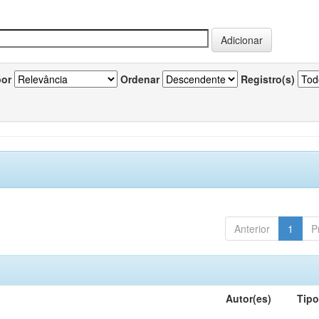
por
Ordenar
Registro(s)
Anterior
1
P
Autor(es)
Tip