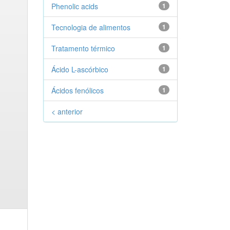
Phenolic acids
1
Tecnologia de alimentos
1
Tratamento térmico
1
Ácido L-ascórbico
1
Ácidos fenólicos
1
< anterior