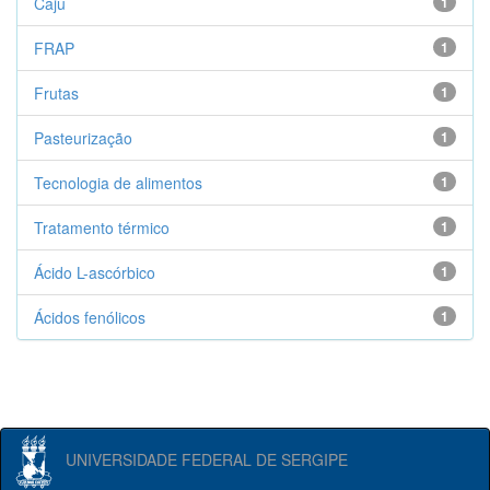
Caju
1
FRAP
1
Frutas
1
Pasteurização
1
Tecnologia de alimentos
1
Tratamento térmico
1
Ácido L-ascórbico
1
Ácidos fenólicos
1
UNIVERSIDADE FEDERAL DE SERGIPE