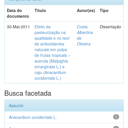
Data do
Título
Autor(es)
Tipo
documento
30-Mai-2011
Efeito da
Costa,
Dissertação
pasteurização na
Albertina
qualidade e no teor
de
de antioxidantes
Oliveira
naturais em polpa
de frutas tropicais –
acerola (Malpighia
emarginata L.) e
caju (Anacardium
occidentale L.)
Busca facetada
Assunto
Anacardium occidentale L.
1