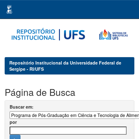
Skip
navigation
Repositório Institucional da Universidade Federal de
Sergipe - RI/UFS
Página de Busca
Buscar em:
por