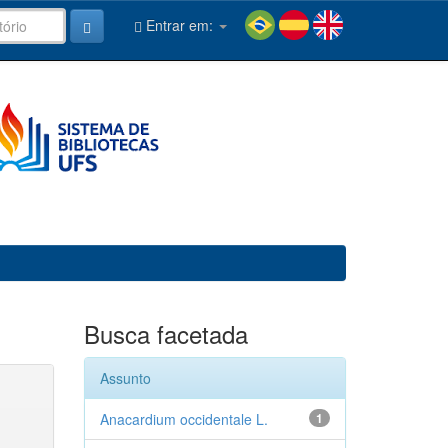
Entrar em:
Busca facetada
Assunto
Anacardium occidentale L.
1