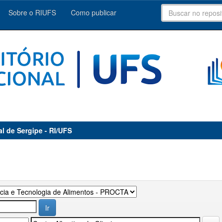
Sobre o RIUFS
Como publicar
al de Sergipe - RI/UFS