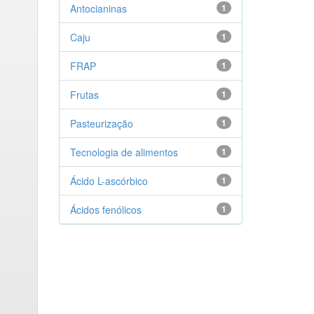
Antocianinas
1
Caju
1
FRAP
1
Frutas
1
Pasteurização
1
Tecnologia de alimentos
1
Ácido L-ascórbico
1
Ácidos fenólicos
1