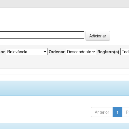
por
Ordenar
Registro(s)
Anterior
1
P