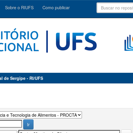
Sobre o RIUFS
Como publicar
al de Sergipe - RI/UFS