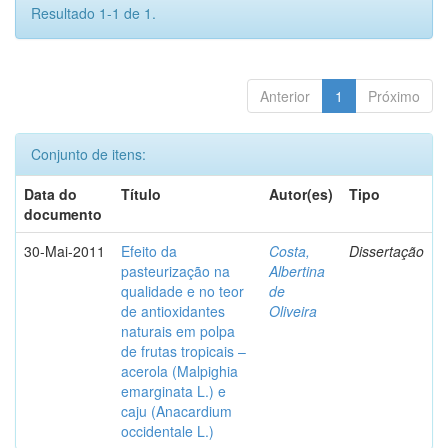
Resultado 1-1 de 1.
Anterior
1
Próximo
Conjunto de itens:
Data do
Título
Autor(es)
Tipo
documento
30-Mai-2011
Efeito da
Costa,
Dissertação
pasteurização na
Albertina
qualidade e no teor
de
de antioxidantes
Oliveira
naturais em polpa
de frutas tropicais –
acerola (Malpighia
emarginata L.) e
caju (Anacardium
occidentale L.)