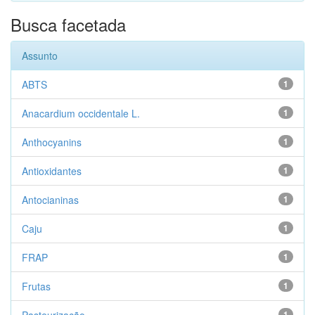
Busca facetada
Assunto
ABTS
1
Anacardium occidentale L.
1
Anthocyanins
1
Antioxidantes
1
Antocianinas
1
Caju
1
FRAP
1
Frutas
1
1