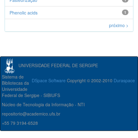
Pasteurização
Phenolic acids
1
próximo >
UNIVERSIDADE FEDERAL DE SERGIPE
Sistema de
DSpace Software
Copyright © 2002-2010
Duraspace
Bibliotecas da
Universidade
Federal de Sergipe - SIBIUFS
Núcleo de Tecnologia da Informação - NTI
repositorio@academico.ufs.br
+55 79 3194-6528