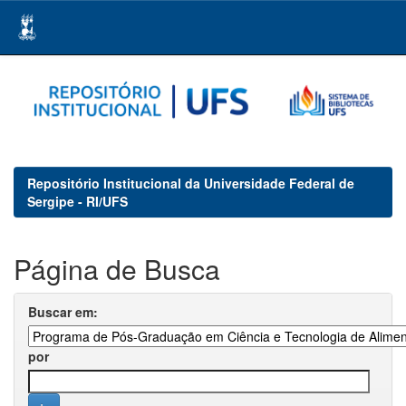
Skip
navigation
Repositório Institucional da Universidade Federal de
Sergipe - RI/UFS
Página de Busca
Buscar em:
por