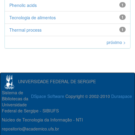
Phenolic acids
1
Tecnologia de alimentos
1
Thermal process
1
próximo >
UNIVERSIDADE FEDERAL DE SERGIPE
Sistema de
DSpace Software
Copyright © 2002-2010
Duraspace
Bibliotecas da
Universidade
Federal de Sergipe - SIBIUFS
Núcleo de Tecnologia da Informação - NTI
repositorio@academico.ufs.br