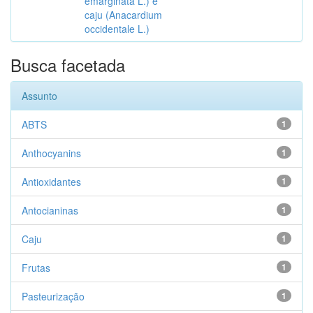
emarginata L.) e
caju (Anacardium
occidentale L.)
Busca facetada
Assunto
ABTS
1
Anthocyanins
1
Antioxidantes
1
Antocianinas
1
Caju
1
Frutas
1
Pasteurização
1