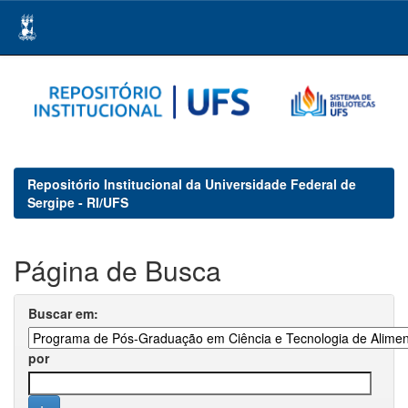
Skip
navigation
Repositório Institucional da Universidade Federal de
Sergipe - RI/UFS
Página de Busca
Buscar em:
por