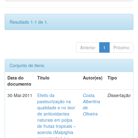
Resultado 1-1 de 1.
Anterior
1
Próximo
Conjunto de itens:
Data do
Título
Autor(es)
Tipo
documento
30-Mai-2011
Efeito da
Costa,
Dissertação
pasteurização na
Albertina
qualidade e no teor
de
de antioxidantes
Oliveira
naturais em polpa
de frutas tropicais –
acerola (Malpighia