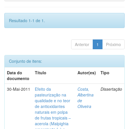
Resultado 1-1 de 1.
Anterior
1
Próximo
Conjunto de itens:
Data do
Título
Autor(es)
Tipo
documento
30-Mai-2011
Efeito da
Costa,
Dissertação
pasteurização na
Albertina
qualidade e no teor
de
de antioxidantes
Oliveira
naturais em polpa
de frutas tropicais –
acerola (Malpighia