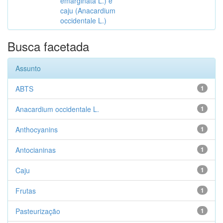
emarginata L.) e
caju (Anacardium
occidentale L.)
Busca facetada
Assunto
ABTS
1
Anacardium occidentale L.
1
Anthocyanins
1
Antocianinas
1
Caju
1
Frutas
1
Pasteurização
1