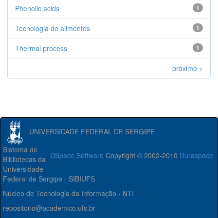
Phenolic acids
1
Tecnologia de alimentos
1
Thermal process
1
próximo >
UNIVERSIDADE FEDERAL DE SERGIPE
Sistema de
DSpace Software
Copyright © 2002-2010
Duraspace
Bibliotecas da
Universidade
Federal de Sergipe - SIBIUFS
Núcleo de Tecnologia da Informação - NTI
repositorio@academico.ufs.br