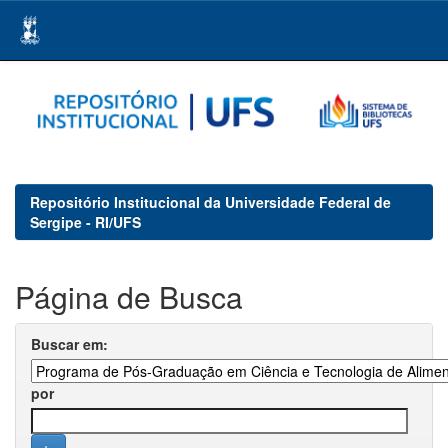
Skip
navigation
Repositório Institucional da Universidade Federal de
Sergipe - RI/UFS
Página de Busca
Buscar em:
por