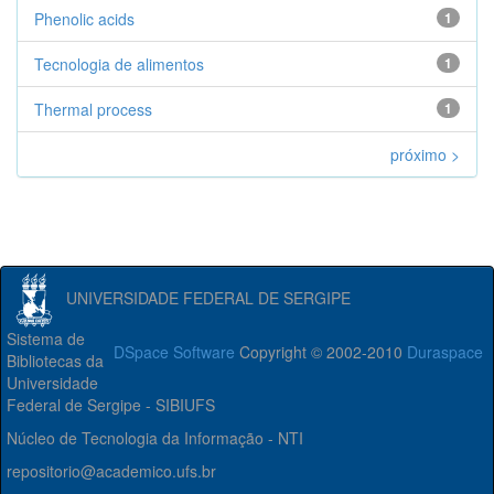
Phenolic acids
1
Tecnologia de alimentos
1
Thermal process
1
próximo >
UNIVERSIDADE FEDERAL DE SERGIPE
Sistema de
DSpace Software
Copyright © 2002-2010
Duraspace
Bibliotecas da
Universidade
Federal de Sergipe - SIBIUFS
Núcleo de Tecnologia da Informação - NTI
repositorio@academico.ufs.br