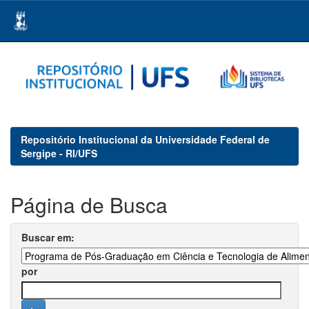
Skip
navigation
Repositório Institucional da Universidade Federal de
Sergipe - RI/UFS
Página de Busca
Buscar em:
por