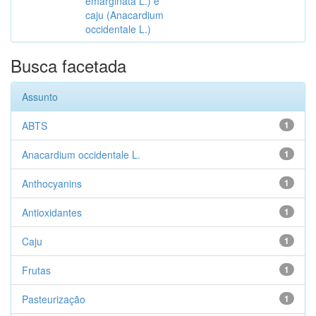
emarginata L.) e
caju (Anacardium
occidentale L.)
Busca facetada
Assunto
ABTS
1
Anacardium occidentale L.
1
Anthocyanins
1
Antioxidantes
1
Caju
1
Frutas
1
Pasteurização
1