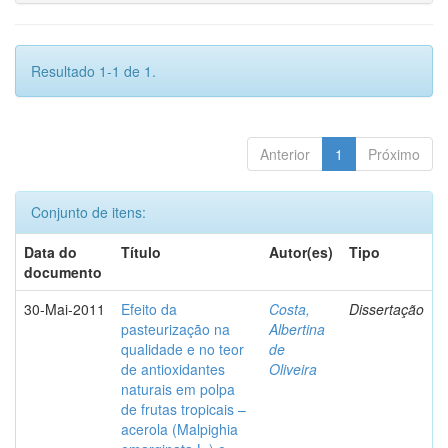
Resultado 1-1 de 1.
Anterior
1
Próximo
Conjunto de itens:
Data do
Título
Autor(es)
Tipo
documento
30-Mai-2011
Efeito da
Costa,
Dissertação
pasteurização na
Albertina
qualidade e no teor
de
de antioxidantes
Oliveira
naturais em polpa
de frutas tropicais –
acerola (Malpighia