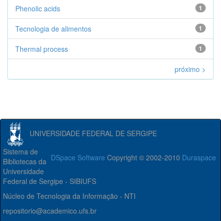
Phenolic acids
1
Tecnologia de alimentos
1
Thermal process
1
próximo >
UNIVERSIDADE FEDERAL DE SERGIPE
Sistema de
DSpace Software
Copyright © 2002-2010
Duraspace
Bibliotecas da
Universidade
Federal de Sergipe - SIBIUFS
Núcleo de Tecnologia da Informação - NTI
repositorio@academico.ufs.br