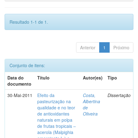
Resultado 1-1 de 1.
Anterior
1
Próximo
Conjunto de itens:
Data do
Título
Autor(es)
Tipo
documento
30-Mai-2011
Efeito da
Costa,
Dissertação
pasteurização na
Albertina
qualidade e no teor
de
de antioxidantes
Oliveira
naturais em polpa
de frutas tropicais –
acerola (Malpighia