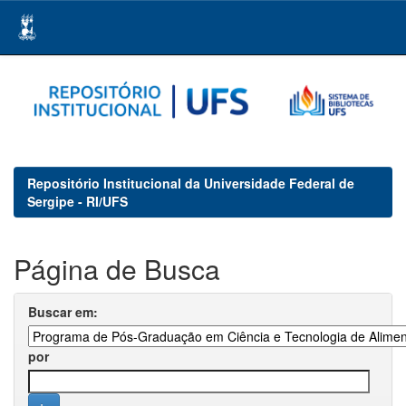
Skip
navigation
Repositório Institucional da Universidade Federal de
Sergipe - RI/UFS
Página de Busca
Buscar em:
por