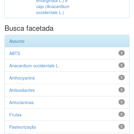
emarginata L.) e
caju (Anacardium
occidentale L.)
Busca facetada
Assunto
ABTS
1
Anacardium occidentale L.
1
Anthocyanins
1
Antioxidantes
1
Antocianinas
1
Frutas
1
Pasteurização
1