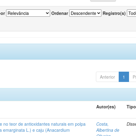
por
Ordenar
Registro(s)
Anterior
1
P
Autor(es)
Tip
e no teor de antioxidantes naturais em polpa
Costa,
Diss
hia emarginata L.) e caju (Anacardium
Albertina de