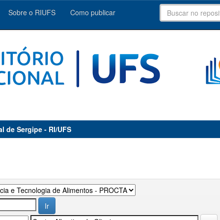
Sobre o RIUFS
Como publicar
al de Sergipe - RI/UFS