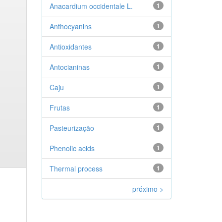
Anacardium occidentale L.
1
Anthocyanins
1
Antioxidantes
1
Antocianinas
1
Caju
1
Frutas
1
Pasteurização
1
Phenolic acids
1
Thermal process
1
próximo >