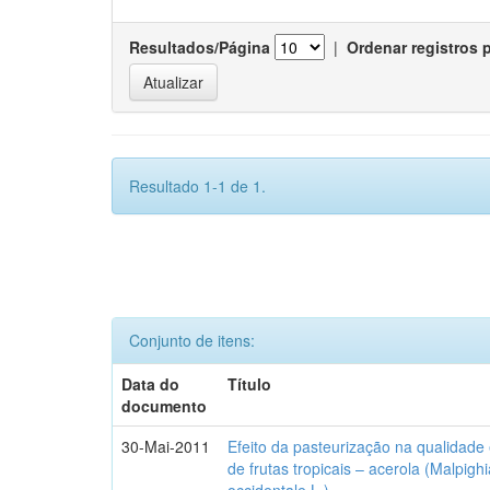
Resultados/Página
|
Ordenar registros 
Resultado 1-1 de 1.
Conjunto de itens:
Data do
Título
documento
30-Mai-2011
Efeito da pasteurização na qualidade 
de frutas tropicais – acerola (Malpig