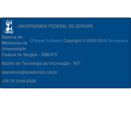
UNIVERSIDADE FEDERAL DE SERGIPE
Sistema de
DSpace Software
Copyright © 2002-2010
Duraspace
Bibliotecas da
Universidade
Federal de Sergipe - SIBIUFS
Núcleo de Tecnologia da Informação - NTI
repositorio@academico.ufs.br
+55 79 3194-6528