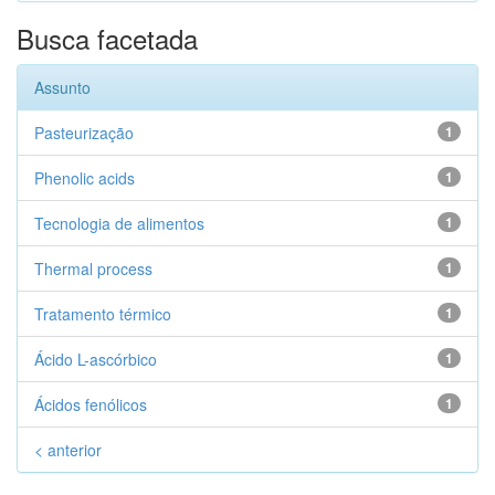
Busca facetada
Assunto
Pasteurização
1
Phenolic acids
1
Tecnologia de alimentos
1
Thermal process
1
Tratamento térmico
1
Ácido L-ascórbico
1
Ácidos fenólicos
1
< anterior