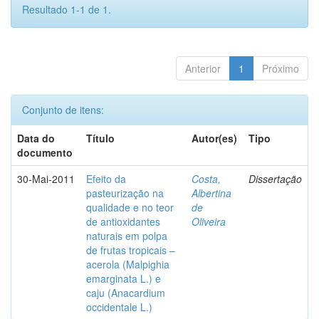
Resultado 1-1 de 1.
Anterior
1
Próximo
Conjunto de itens:
Data do
Título
Autor(es)
Tipo
documento
30-Mai-2011
Efeito da
Costa,
Dissertação
pasteurização na
Albertina
qualidade e no teor
de
de antioxidantes
Oliveira
naturais em polpa
de frutas tropicais –
acerola (Malpighia
emarginata L.) e
caju (Anacardium
occidentale L.)