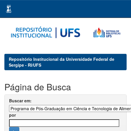
Skip
navigation
Repositório Institucional da Universidade Federal de
Sergipe - RI/UFS
Página de Busca
Buscar em:
por