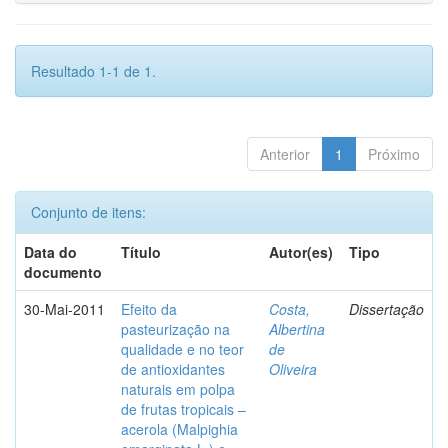
Resultado 1-1 de 1.
Anterior
1
Próximo
Conjunto de itens:
Data do
Título
Autor(es)
Tipo
documento
30-Mai-2011
Efeito da
Costa,
Dissertação
pasteurização na
Albertina
qualidade e no teor
de
de antioxidantes
Oliveira
naturais em polpa
de frutas tropicais –
acerola (Malpighia