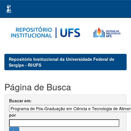
Skip
navigation
Repositório Institucional da Universidade Federal de
Sergipe - RI/UFS
Página de Busca
Buscar em:
por