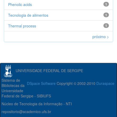
Phenolic acids
1
Tecnologia de alimentos
1
Thermal process
1
próximo >
UNIVERSIDADE FEDERAL DE SERGIPE
Sistema de
DSpace Software
Copyright © 2002-2010
Duraspace
Bibliotecas da
Universidade
Federal de Sergipe - SIBIUFS
Núcleo de Tecnologia da Informação - NTI
repositorio@academico.ufs.br