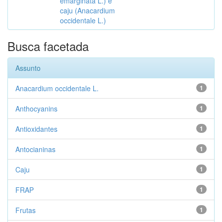
emarginata L.) e
caju (Anacardium
occidentale L.)
Busca facetada
Assunto
Anacardium occidentale L.
1
Anthocyanins
1
Antioxidantes
1
Antocianinas
1
Caju
1
FRAP
1
Frutas
1