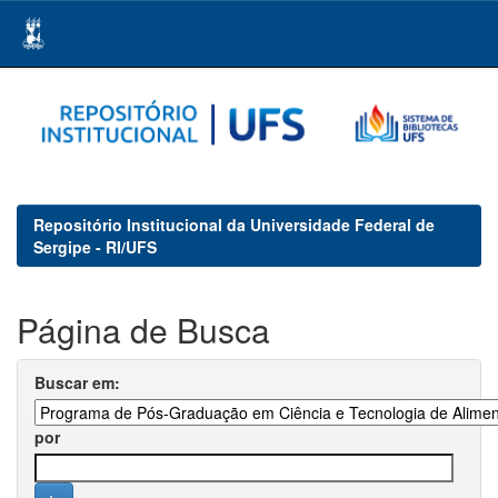
Skip
navigation
Repositório Institucional da Universidade Federal de
Sergipe - RI/UFS
Página de Busca
Buscar em:
por