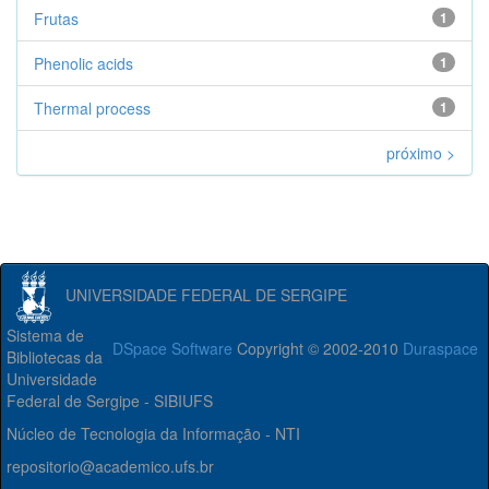
Frutas
1
Phenolic acids
1
Thermal process
1
próximo >
UNIVERSIDADE FEDERAL DE SERGIPE
Sistema de
DSpace Software
Copyright © 2002-2010
Duraspace
Bibliotecas da
Universidade
Federal de Sergipe - SIBIUFS
Núcleo de Tecnologia da Informação - NTI
repositorio@academico.ufs.br