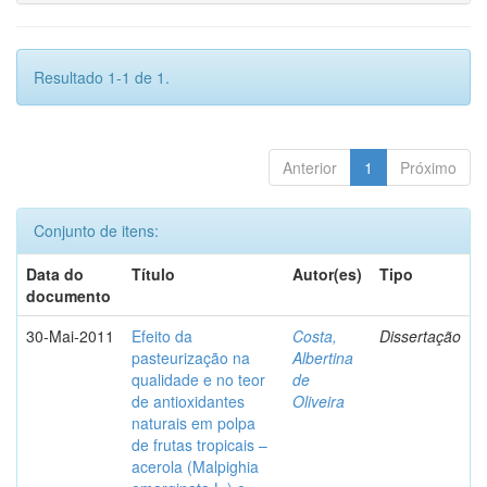
Resultado 1-1 de 1.
Anterior
1
Próximo
Conjunto de itens:
Data do
Título
Autor(es)
Tipo
documento
30-Mai-2011
Efeito da
Costa,
Dissertação
pasteurização na
Albertina
qualidade e no teor
de
de antioxidantes
Oliveira
naturais em polpa
de frutas tropicais –
acerola (Malpighia