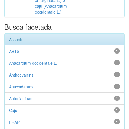
emarginata L.) e
caju (Anacardium
occidentale L.)
Busca facetada
Assunto
ABTS
1
Anacardium occidentale L.
1
Anthocyanins
1
Antioxidantes
1
Antocianinas
1
Caju
1
FRAP
1