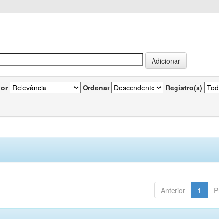
por
Ordenar
Registro(s)
Anterior
1
P