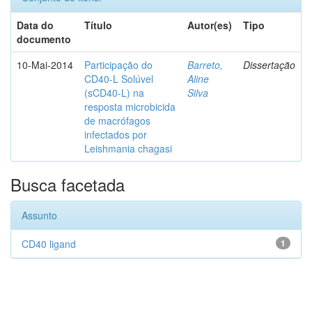
Data do
Título
Autor(es)
Tipo
documento
10-Mai-2014
Participação do
Barreto,
Dissertação
CD40-L Solúvel
Aline
(sCD40-L) na
Silva
resposta microbicida
de macrófagos
infectados por
Leishmania chagasi
Busca facetada
Assunto
CD40 ligand
1