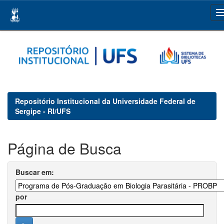
Skip
navigation
Repositório Institucional da Universidade Federal de
Sergipe - RI/UFS
Página de Busca
Buscar em:
por