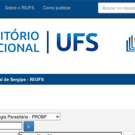
Sobre o RIUFS
Como publicar
al de Sergipe - RI/UFS