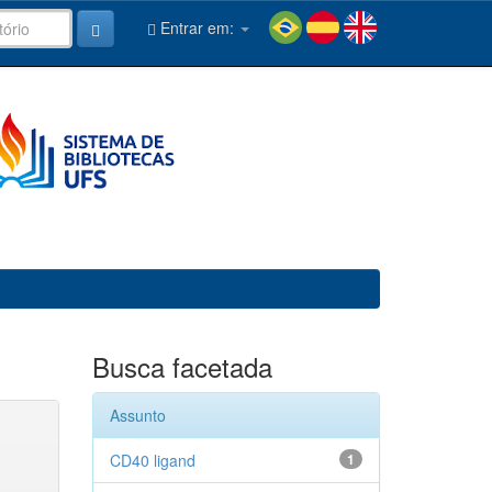
Entrar em:
Busca facetada
Assunto
CD40 ligand
1