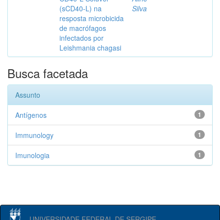
(sCD40-L) na
Silva
resposta microbicida
de macrófagos
infectados por
Leishmania chagasi
Busca facetada
Assunto
Antígenos
1
Immunology
1
Imunologia
1
UNIVERSIDADE FEDERAL DE SERGIPE