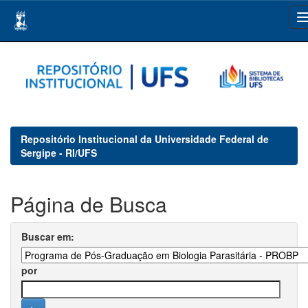
Skip
navigation
Repositório Institucional da Universidade Federal de
Sergipe - RI/UFS
Página de Busca
Buscar em:
por