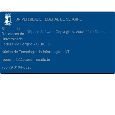
UNIVERSIDADE FEDERAL DE SERGIPE
Sistema de
DSpace Software
Copyright © 2002-2010
Duraspace
Bibliotecas da
Universidade
Federal de Sergipe - SIBIUFS
Núcleo de Tecnologia da Informação - NTI
repositorio@academico.ufs.br
+55 79 3194-6528