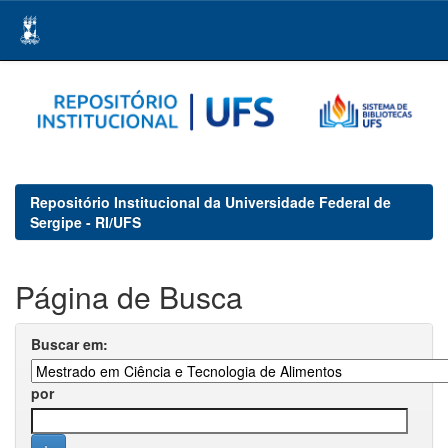
Skip
navigation
Repositório Institucional da Universidade Federal de
Sergipe - RI/UFS
Página de Busca
Buscar em:
por