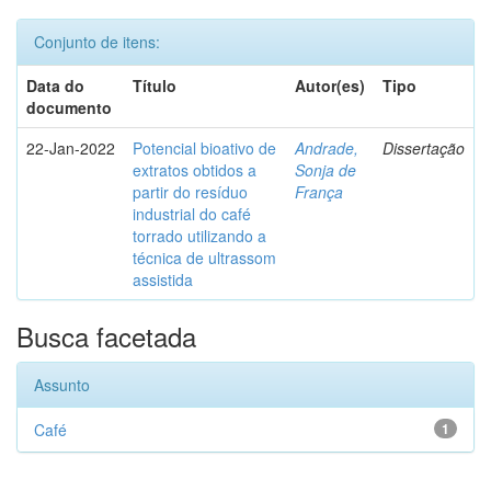
Conjunto de itens:
Data do
Título
Autor(es)
Tipo
documento
22-Jan-2022
Potencial bioativo de
Andrade,
Dissertação
extratos obtidos a
Sonja de
partir do resíduo
França
industrial do café
torrado utilizando a
técnica de ultrassom
assistida
Busca facetada
Assunto
Café
1