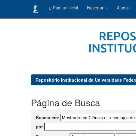
Página inicial
Navegar
Ajuda
Skip
navigation
Repositório Institucional da Universidade Feder
Página de Busca
Buscar em:
por