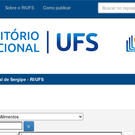
Sobre o RIUFS
Como publicar
al de Sergipe - RI/UFS