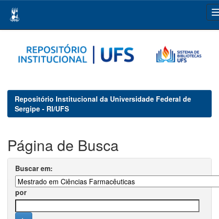
Skip
navigation
Repositório Institucional da Universidade Federal de
Sergipe - RI/UFS
Página de Busca
Buscar em:
por