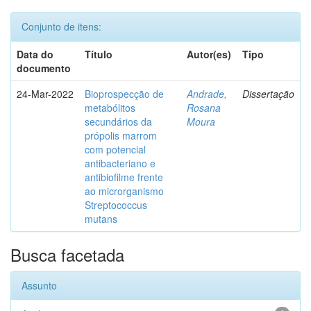
Conjunto de itens:
Data do
Título
Autor(es)
Tipo
documento
24-Mar-2022
Bioprospecção de
Andrade,
Dissertação
metabólitos
Rosana
secundários da
Moura
própolis marrom
com potencial
antibacteriano e
antibiofilme frente
ao microrganismo
Streptococcus
mutans
Busca facetada
Assunto