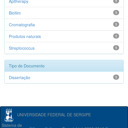
Apitherapy
1
Biofilm
1
Cromatografia
1
Produtos naturais
1
Streptococcus
1
Tipo de Documento
Dissertação
1
UNIVERSIDADE FEDERAL DE SERGIPE
Sistema de