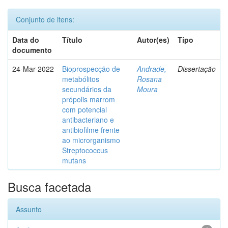
Conjunto de itens:
Data do
Título
Autor(es)
Tipo
documento
24-Mar-2022
Bioprospecção de
Andrade,
Dissertação
metabólitos
Rosana
secundários da
Moura
própolis marrom
com potencial
antibacteriano e
antibiofilme frente
ao microrganismo
Streptococcus
mutans
Busca facetada
Assunto