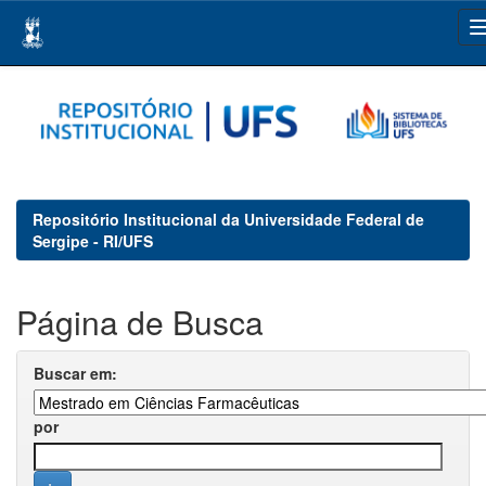
Skip
navigation
Repositório Institucional da Universidade Federal de
Sergipe - RI/UFS
Página de Busca
Buscar em:
por