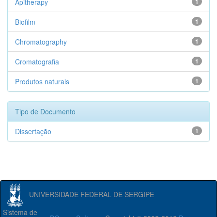
Apitherapy
1
Biofilm
1
Chromatography
1
Cromatografia
1
Produtos naturais
1
Tipo de Documento
Dissertação
1
UNIVERSIDADE FEDERAL DE SERGIPE
Sistema de