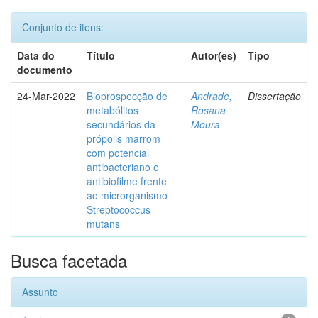
Conjunto de itens:
Data do
Título
Autor(es)
Tipo
documento
24-Mar-2022
Bioprospecção de
Andrade,
Dissertação
metabólitos
Rosana
secundários da
Moura
própolis marrom
com potencial
antibacteriano e
antibiofilme frente
ao microrganismo
Streptococcus
mutans
Busca facetada
Assunto