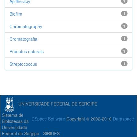
Apitherapy
1
Biofilm
1
Chromatography
1
Cromatografia
1
Produtos naturais
1
Streptococcus
1
UNIVERSIDADE FEDERAL DE SERGIPE
Sistema de
DSpace Software
Copyright © 2002-2010
Duraspace
Bibliotecas da
Universidade
Federal de Sergipe - SIBIUFS