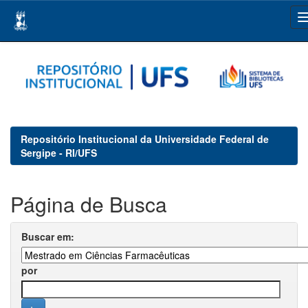
Skip
navigation
Repositório Institucional da Universidade Federal de
Sergipe - RI/UFS
Página de Busca
Buscar em:
por