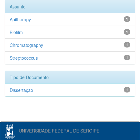
Assunto
Apitherapy
1
Biofilm
1
Chromatography
1
Streptococcus
1
Tipo de Documento
Dissertação
1
UNIVERSIDADE FEDERAL DE SERGIPE