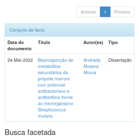
Anterior
1
Próximo
Conjunto de itens:
Data do
Título
Autor(es)
Tipo
documento
24-Mar-2022
Bioprospecção de
Andrade,
Dissertação
metabólitos
Rosana
secundários da
Moura
própolis marrom
com potencial
antibacteriano e
antibiofilme frente
ao microrganismo
Streptococcus
mutans
Busca facetada