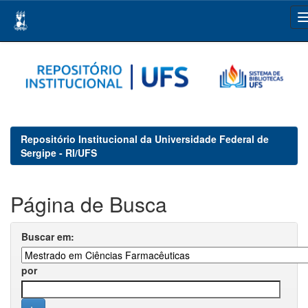
Skip
navigation
Repositório Institucional da Universidade Federal de
Sergipe - RI/UFS
Página de Busca
Buscar em:
por